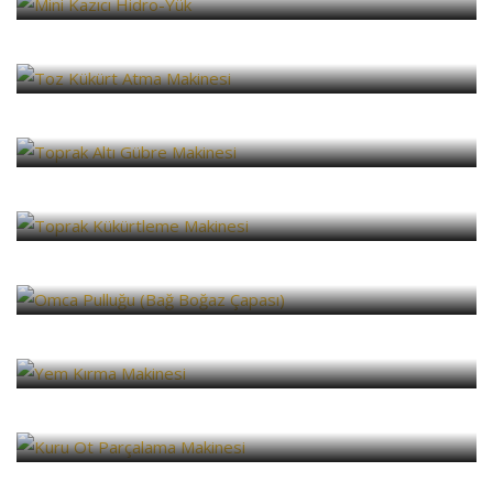
Toz Kükürt Atma Makinesi
Yüksel
Toprak Altı Gübre Makinesi
Yüksel
Toprak Kükürtleme Makinesi
Yüksel
Omca Pulluğu (Bağ Boğaz Çapası)
Yüksel
Yem Kırma Makinesi
Yüksel
Kuru Ot Parçalama Makinesi
Yüksel
Salça Makinesi